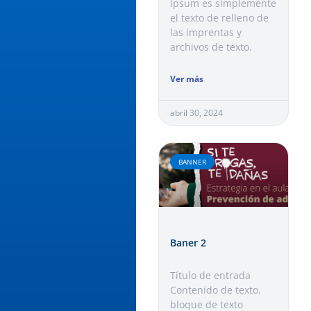
Ipsum es simplemente
el texto de relleno de
las imprentas y
archivos de texto.
Ver más
abril 30, 2024
BANNER
Baner 2
Título de entrada​
Contenido de texto,
bloque de texto