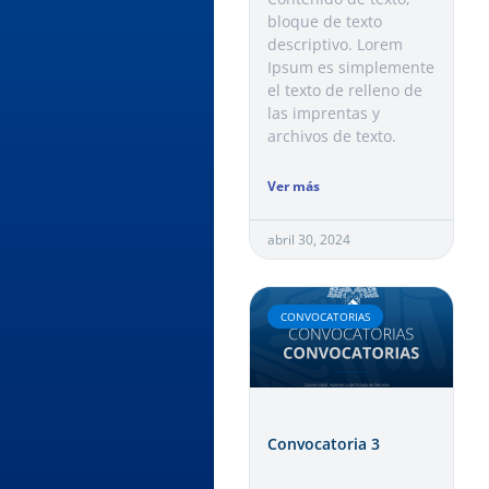
bloque de texto
descriptivo. Lorem
Ipsum es simplemente
el texto de relleno de
las imprentas y
archivos de texto.
Ver más
abril 30, 2024
CONVOCATORIAS
Convocatoria 3