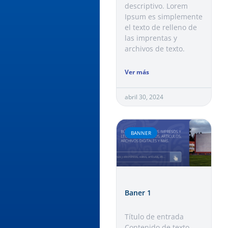
descriptivo. Lorem
Ipsum es simplemente
el texto de relleno de
las imprentas y
archivos de texto.
Ver más
abril 30, 2024
BANNER
Baner 1
Título de entrada​
Contenido de texto,