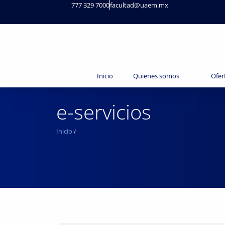
777 329 7000
facultad@uaem.mx
Inicio
Quienes somos
Ofer
e-servicios
Inicio
/