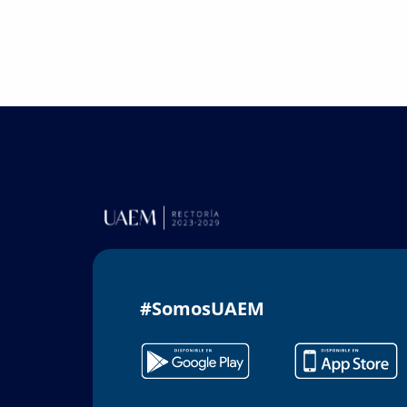
#SomosUAEM