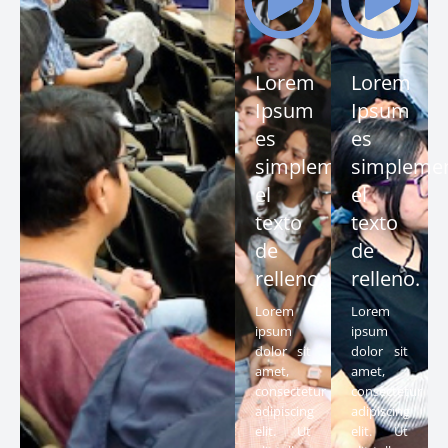
Lorem
Lorem
Ipsum
Ipsum
es
es
simplemente
simpleme
el
el
texto
texto
de
de
relleno.
relleno.
Lorem
Lorem
ipsum
ipsum
dolor sit
dolor sit
amet,
amet,
consectetur
consectetur
adipiscing
adipiscing
elit. Ut
elit. Ut