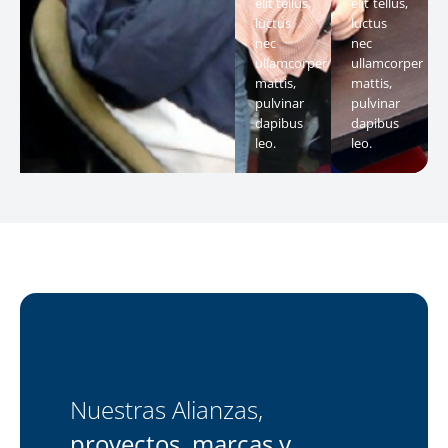
elit tellus,
elit tellus,
luctus
luctus
nec
nec
ullamcorper
ullamcorper
mattis,
mattis,
pulvinar
pulvinar
dapibus
dapibus
leo.
leo.
Nuestras Alianzas,
proyectos, marcas y